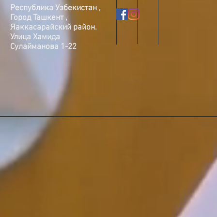
Республика Узбекистан ,
Город Ташкент ,
Яаккасарайский район.
Улица Хамида
Сулайманова 1-22