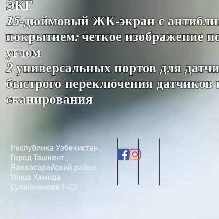
ЭКГ
15-дюймовый ЖК-экран с антибл
покрытием: четкое изображение 
углом
2 универсальных портов для датч
быстрого переключения датчиков 
сканирования
Республика Узбекистан ,
Город Ташкент ,
Яаккасарайский район.
Улица Хамида
Сулайманова 1-22