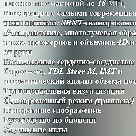
плотности с частотой до 16 МГц
Интеграция с самыми современн
технологиями: SRNT-сканирование
B-направление, многолучевая обра
также трехмерное и объемное 4D-
от руки
Комплексные сердечно-сосудистые
Стресс-эхо, TDI, Steer M, IMT и
автоматический анализ объема по
Трапецеидальная визуализация
Одновременный режим (триплекс)
Панорамное изображение
Руководство по биопсии
Улучшение иглы