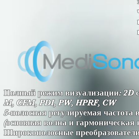
Полный режим визуализации: 2D с
M, CFM, PDI, PW, HPRF, CW
5-полосная регулируемая частота 
(основная волна и гармоническая 
Широкополосные преобразовател