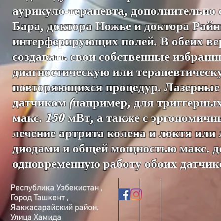
аурикуло-терапевта, дополнительно
Бара, доктора Ножье и доктора Райн
интерферирующих полей. В обеих вер
создавать свои собственные избранн
диагностическую или терапевтическу
повторяющихся процедур. Лазерные
датчиком (например, для триггерных
макс. 150 мВт, а также с эргономич
лечение артрита колена и локтя или 
диодами и общей мощностью макс. до
одновременную работу обоих датчик
Республика Узбекистан ,
Город Ташкент ,
Яаккасарайский район.
Улица Хамида