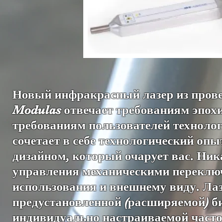
Новый инфракрасный лазер из прове
Modulas отвечает требованиям эпох
требованиям пользователей технол
сочетает в себе технологический о
дизайном, который очарует вас. Ник
управления механическими переклю
использования и внешнему виду. Лаз
предустановленной (расширяемой) б
индивидуально настраиваемой частот