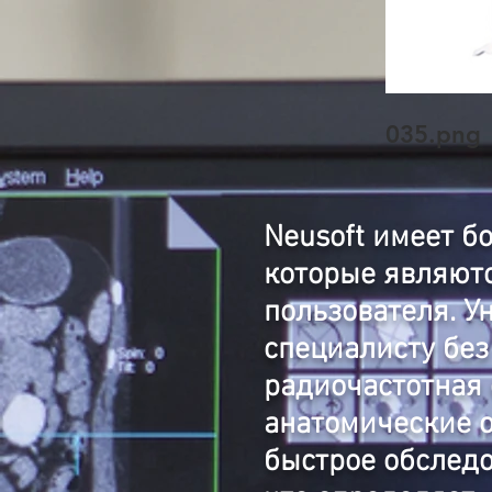
035.png
Neusoft имеет б
которые являют
пользователя. У
специалисту без
радиочастотная 
анатомические о
быстрое обследо