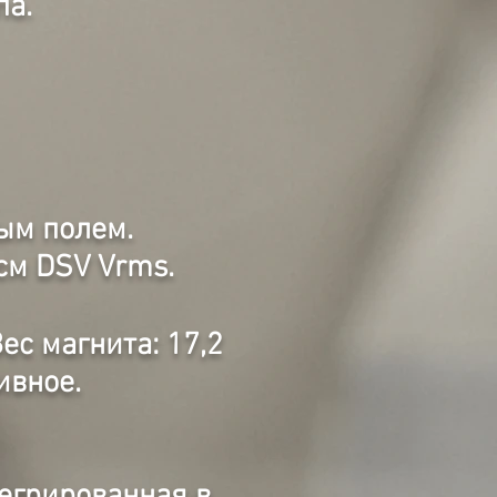
па.
ым полем.
см DSV Vrms.
ес магнита: 17,2
ивное.