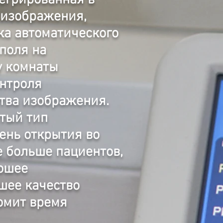
тегрированная в
 изображения,
ка автоматического
поля на
у комнаты
онтроля
ства изображения.
ытый тип
ень открытия во
е больше пациентов,
рошее
шее качество
омит время