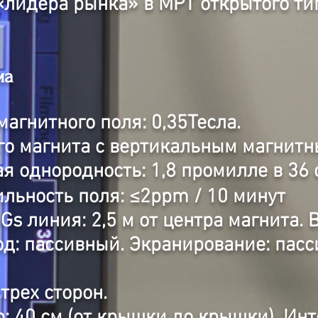
«лидера рынка» в МРТ открытого ти
ма
агнитного поля: 0,35Тесла.
го магнита с вертикальным магнитн
я однородность: 1,8 промилле в 36 
льность поля: ≤2ppm / 10 минут
s линия: 2,5 м от центра магнита. В
д: пассивный. Экранирование: пасс
трех сторон.