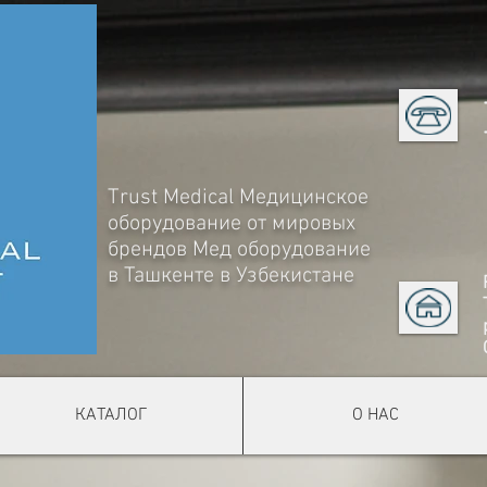
Trust Medical Медицинское
оборудование от мировых
брендов
Мед оборудование
в Ташкенте в Узбекистане
КАТАЛОГ
О НАС