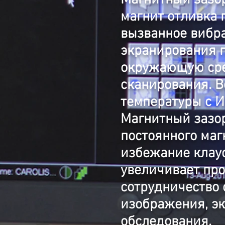
Магнитный зазор
магнит отливка 
вызванное вибра
экранирования 
окружающую сре
сканирования. В
температуры с И
Магнитный зазор
постоянного маг
избежание клаус
увеличивает про
сотрудничество 
изображения, э
обследования.