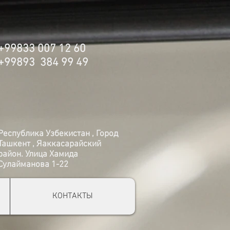
+99833 007 12 60
+99893 384 99 49
Республика Узбекистан , Город
Ташкент , Яаккасарайский
район. Улица Хамида
Сулайманова 1-22
КОНТАКТЫ