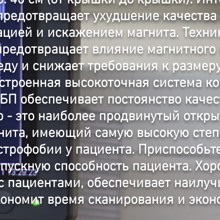
: 40 см (от крышки до крышки). Ин
предотвращает ухудшение качества
цией и искажением магнита. Техни
предотвращает влияние магнитного 
ду и снижает требования к размер
строенная высокоточная система к
БП обеспечивает постоянство каче
 - это наиболее продвинутый откр
нита, имеющий самую высокую степ
трофобии у пациента. Приспособьт
пускную способность пациента. Хо
с пациентами, обеспечивает наилуч
кономит время сканирования и экон