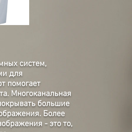
0355.jpg
мных систем,
ми для
рт помогает
та. Многоканальная
 покрывать большие
зображения. Более
ображения - это то,