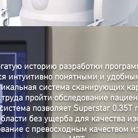
огатую историю разработки програм
ся интуитивно понятными и удобны
никальная система сканирующих ка
 труда пройти обследование пациен
система позволяет Superstar 0.35T
бласти без ущерба для качества и
вание с превосходным качеством из