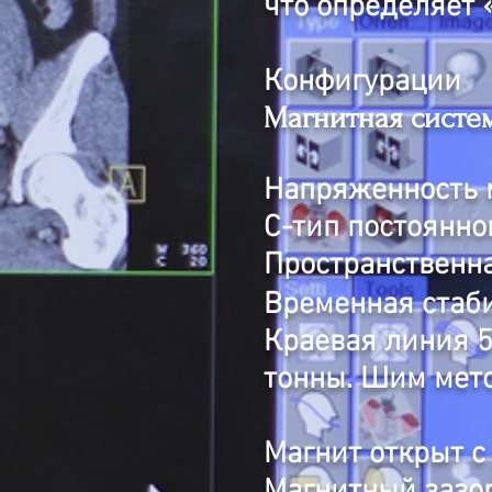
что определяет 
Конфигурации
Магнитная систе
Напряженность м
С-тип постоянно
Пространственна
Временная стаби
Краевая линия 5G
тонны. Шим мето
Магнит открыт с 